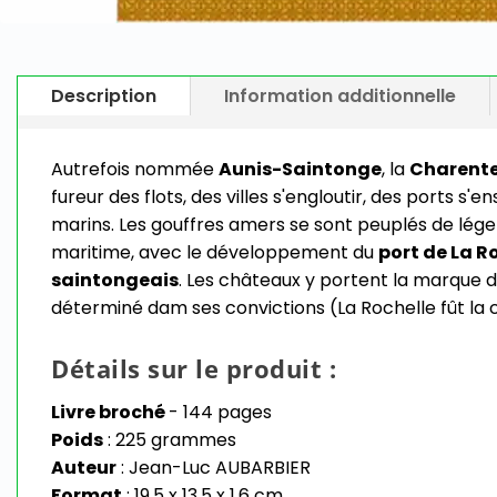
Description
Information additionnelle
Autrefois nommée
Aunis-Saintonge
, la
Charent
fureur des flots, des villes s'engloutir, des ports s
marins. Les gouffres amers se sont peuplés de lég
maritime, avec le développement du
port de La R
saintongeais
. Les châteaux y portent la marque d
déterminé dam ses convictions (La Rochelle fût la c
Détails sur le produit :
Livre broché
- 144 pages
Poids
: 225 grammes
Auteur
: Jean-Luc AUBARBIER
Format
: 19,5 x 13,5 x 1,6 cm