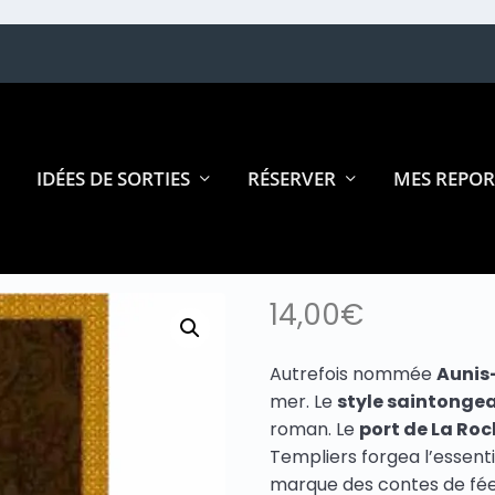
IDÉES DE SORTIES
RÉSERVER
MES REPOR
ritime
14,00
€
Autrefois nommée
Aunis
mer. Le
style saintongea
roman. Le
port de La Roc
Templiers forgea l’essent
marque des contes de fées