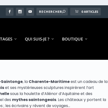
0 ARTICLES
TAGES
QUI SUIS-JE ?
BOUTIQUE
-Saintonge
, la
Charente-Maritime
est un cadeau de la
is
et ses mystérieuses sculptures inspirèrent l’art
helle
sous la houlette d’Aliénor d’Aquitaine et des
iel des
mythes saintongeais
. Les châteaux y portent la
 ; les écrivains y rêvent de voyages…