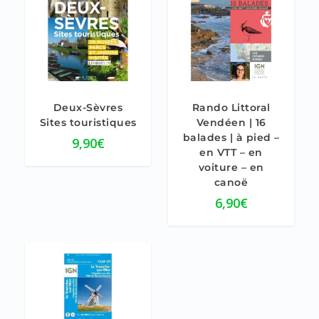
4.00
Deux-Sèvres
Rando Littoral
Sites touristiques
Vendéen | 16
balades | à pied –
9,90
€
en VTT – en
voiture – en
canoë
6,90
€