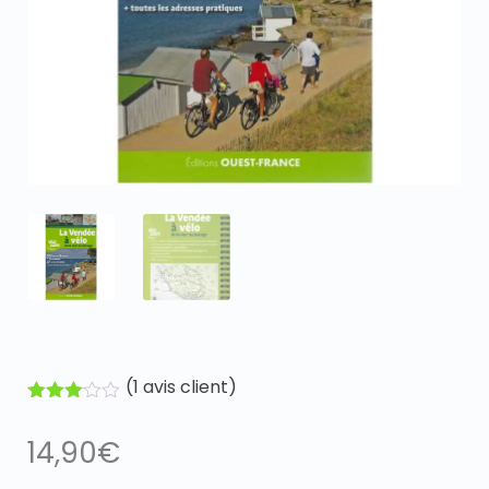
(
1
avis client)
Noté
3.00
14,90
€
sur 5
basé
sur