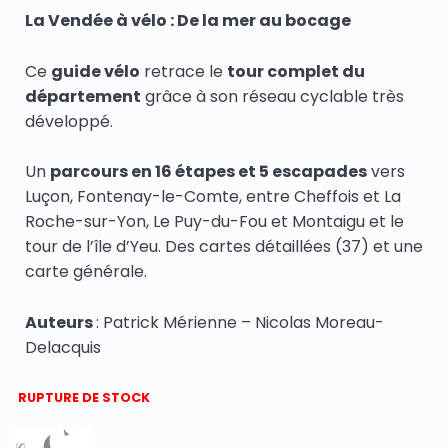
notation
La Vendée à vélo : De la mer au bocage
client
Ce
guide vélo
retrace le
tour complet du
département
grâce à son réseau cyclable très
développé.
Un
parcours en 16 étapes et 5 escapades
vers
Luçon, Fontenay-le-Comte, entre Cheffois et La
Roche-sur-Yon, Le Puy-du-Fou et Montaigu et le
tour de l’île d’Yeu. Des cartes détaillées (37) et une
carte générale.
Auteurs
: Patrick Mérienne – Nicolas Moreau-
Delacquis
RUPTURE DE STOCK