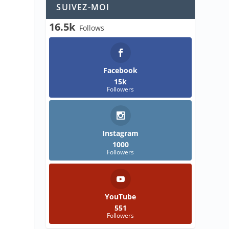
SUIVEZ-MOI
16.5k
Follows
Facebook
15k
Followers
Instagram
1000
Followers
YouTube
551
Followers