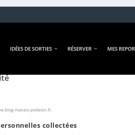
IDÉES DE SORTIES
RÉSERVER
MES REPOR
ité
ww.blog-marais-poitevin.fr.
ersonnelles collectées