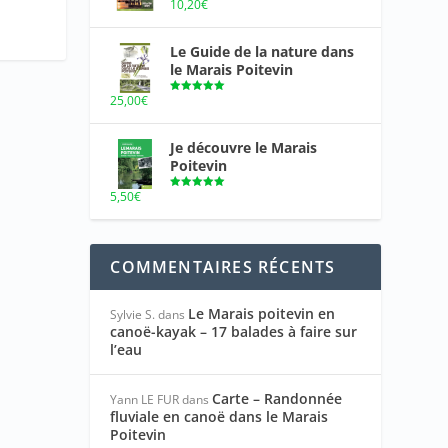
10,20
€
Le Guide de la nature dans
le Marais Poitevin
25,00
€
Note
5.00
sur 5
Je découvre le Marais
Poitevin
5,50
€
Note
5.00
sur 5
COMMENTAIRES RÉCENTS
Le Marais poitevin en
Sylvie S.
dans
canoë-kayak – 17 balades à faire sur
l’eau
Carte – Randonnée
Yann LE FUR
dans
fluviale en canoë dans le Marais
Poitevin