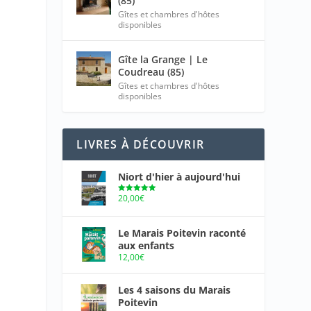
(85)
Gîtes et chambres d'hôtes
disponibles
Gîte la Grange | Le
Coudreau (85)
Gîtes et chambres d'hôtes
disponibles
LIVRES À DÉCOUVRIR
Niort d'hier à aujourd'hui
20,00
€
Note
5.00
sur 5
Le Marais Poitevin raconté
aux enfants
12,00
€
Les 4 saisons du Marais
Poitevin