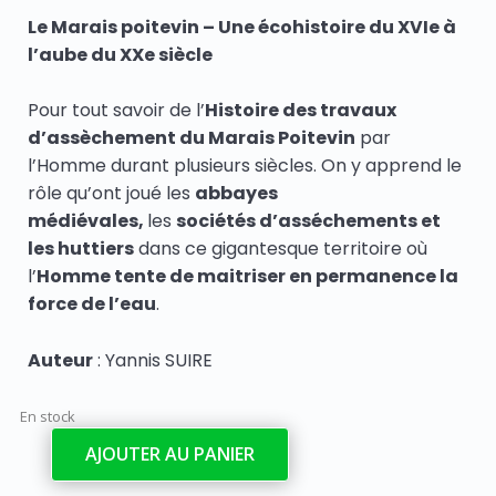
Le Marais poitevin – Une écohistoire du XVIe à
l’aube du XXe siècle
Pour tout savoir de l’
Histoire des travaux
d’assèchement du Marais Poitevin
par
l’Homme durant plusieurs siècles. On y apprend le
rôle qu’ont joué les
abbayes
médiévales,
les
sociétés d’asséchements et
les huttiers
dans ce gigantesque territoire où
l’
Homme tente de maitriser en permanence la
force de l’eau
.
Auteur
: Yannis SUIRE
En stock
AJOUTER AU PANIER
quantité
de