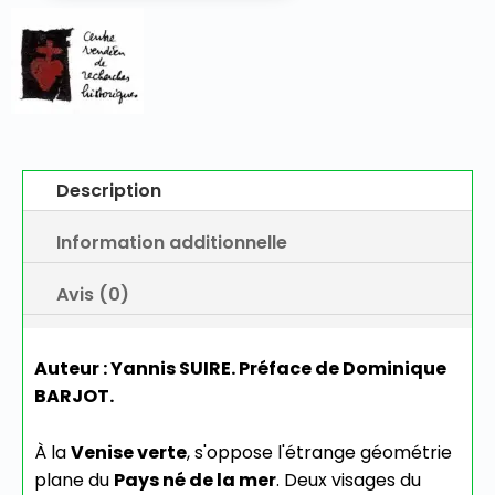
Le
Marais
poitevin
-
Une
écohistoire
du
XVIe
Description
à
l'aube
Information additionnelle
du
XXe
Avis (0)
siècle
Auteur : Yannis SUIRE. Préface de Dominique
BARJOT.
À la
Venise verte
, s'oppose l'étrange géométrie
plane du
Pays né de la mer
. Deux visages du