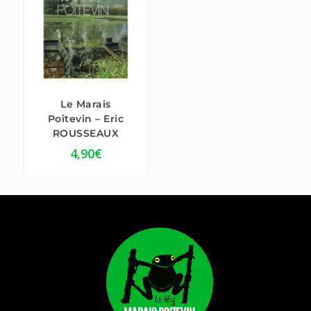
5.00
Le Marais
Poitevin – Eric
ROUSSEAUX
4,90
€