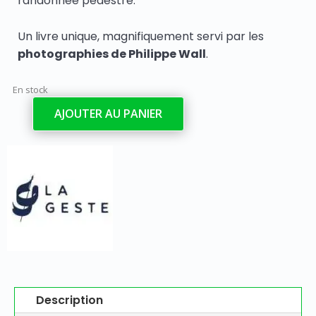
randonnée pédestre.
Un livre unique, magnifiquement servi par les
photographies de Philippe Wall
.
En stock
AJOUTER AU PANIER
quantité
de
Les
Deux-
Sèvres
chemin
faisant
Description