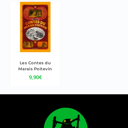
5.00
Les Contes du
Marais Poitevin
9,90
€