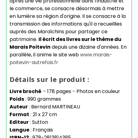
après une vie professionnelle dans l'industrie et
le commerce, se consacre désormais à mettre
en lumière sa région d'origine. Il se consacre à la
transmission des informations qu'il a recueillies
auprès des Maraîchins pour partager ce
patrimoine.
Il écrit des livres sur le thème du
Marais Poitevin
depuis une dizaine d'années. En
parallèle, il anime le site web
www.marais-
poitevin-autrefois.fr
Détails sur le produit :
Livre broché
- 178 pages - Photos en couleur
Poids
: 990 grammes
Auteur
: Bernard MARTINEAU
Format
: 21 x 27 cm
Editeur
: Sutton
Langue
: Français
ISBN-13
: 978-2813814395