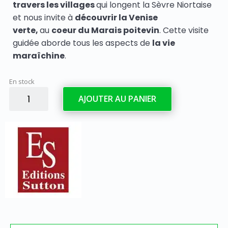
travers les villages
qui longent la Sèvre Niortaise
et nous invite à
découvrir la Venise
verte,
au
coeur du Marais poitevin
. Cette visite
guidée aborde tous les aspects de
la vie
maraîchine
.
En stock
quantité
AJOUTER AU PANIER
de
Livre
-
Au
cœur
du
Marais
Poitevin
-
Histoire
et
anecdotes