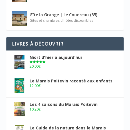
Gîte la Grange | Le Coudreau (85)
Gîtes et chambres d'hôtes disponibles
LIVRES À DÉCOUVRIR
Niort d'hier à aujourd'hui
20,00
€
Note
5.00
sur 5
Le Marais Poitevin raconté aux enfants
12,00
€
Les 4 saisons du Marais Poitevin
10,20
€
Le Guide de la nature dans le Marais