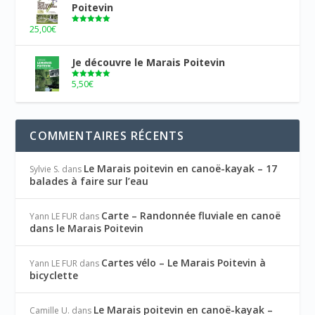
Poitevin
25,00
€
Note
5.00
sur 5
Je découvre le Marais Poitevin
5,50
€
Note
5.00
sur 5
COMMENTAIRES RÉCENTS
Le Marais poitevin en canoë-kayak – 17
Sylvie S.
dans
balades à faire sur l’eau
Carte – Randonnée fluviale en canoë
Yann LE FUR
dans
dans le Marais Poitevin
Cartes vélo – Le Marais Poitevin à
Yann LE FUR
dans
bicyclette
Le Marais poitevin en canoë-kayak –
Camille U.
dans