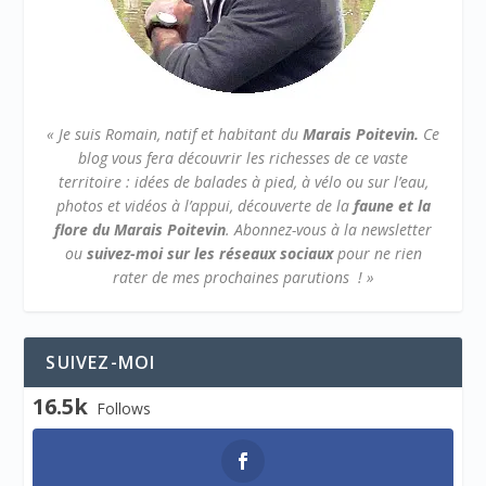
« Je suis Romain, natif et habitant du
Marais Poitevin.
Ce
blog vous fera découvrir les richesses de ce vaste
territoire : idées de balades à pied, à vélo ou sur l’eau,
photos et vidéos à l’appui, découverte de la
faune et la
flore du Marais Poitevin
.
Abonnez-vous à la newsletter
ou
suivez-moi sur les réseaux sociaux
pour ne rien
rater de mes prochaines parutions ! »
SUIVEZ-MOI
16.5k
Follows