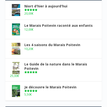
Niort d'hier à aujourd'hui
20,00
€
Note
5.00
sur 5
Le Marais Poitevin raconté aux enfants
12,00
€
Les 4 saisons du Marais Poitevin
10,20
€
Le Guide de la nature dans le Marais
Poitevin
25,00
€
Note
5.00
sur 5
Je découvre le Marais Poitevin
5,50
€
Note
5.00
sur 5