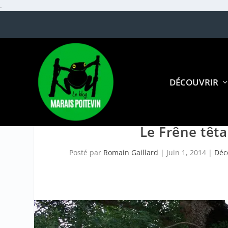
.
DÉCOUVRIR
Le Frêne têt
Posté par
Romain Gaillard
|
Juin 1, 2014
|
Déc