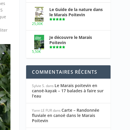
hes
Le Guide de la nature dans
15
le Marais Poitevin
 que
25,00
€
Note
5.00
sur 5
iter
Je découvre le Marais
Poitevin
5,50
€
Note
5.00
sur 5
COMMENTAIRES RÉCENTS
Le Marais poitevin en
Sylvie S.
dans
canoë-kayak – 17 balades à faire sur
l’eau
Carte – Randonnée
Yann LE FUR
dans
fluviale en canoë dans le Marais
Poitevin