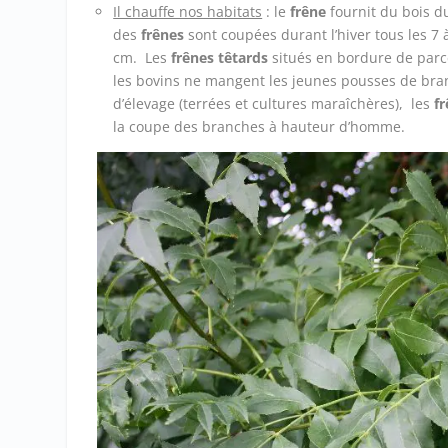
Il chauffe nos habitats
: le
frêne
fournit du bois du
des
frênes
sont coupées durant l’hiver tous les 7 
cm. Les
frênes têtards
situés en bordure de parce
les bovins ne mangent les jeunes pousses de bran
d’élevage (terrées et cultures maraîchères), les
f
la coupe des branches à hauteur d’homme.