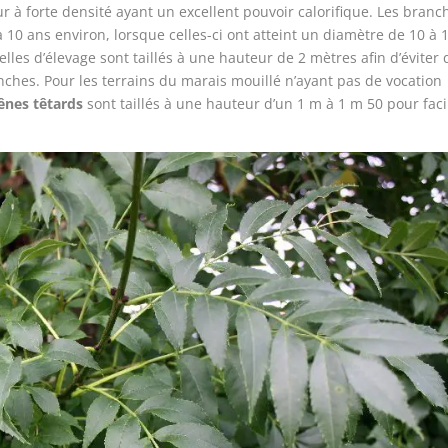
r à forte densité ayant un excellent pouvoir calorifique. Les branc
à 10 ans environ, lorsque celles-ci ont atteint un diamètre de 10 à 
lles d’élevage sont taillés à une hauteur de 2 mètres afin d’éviter
ches. Pour les terrains du marais mouillé n’ayant pas de vocation
rênes têtards
sont taillés à une hauteur d’un 1 m à 1 m 50 pour facil