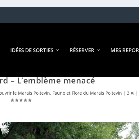
IDÉES DE SORTIES
RÉSERVER
MES REPOR
ard – L’emblème menacé
ouvrir le Marais Poitevin
,
Faune et Flore du Marais Poitevin
|
3
|