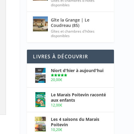
Gîtes et chambres d'hôtes
disponibles
Gîte la Grange | Le
Coudreau (85)
Gîtes et chambres d'hôtes
disponibles
LIVRES À DÉCOUVRIR
Niort d'hier à aujourd'hui
20,00
€
Note
5.00
sur 5
Le Marais Poitevin raconté
aux enfants
12,00
€
Les 4 saisons du Marais
Poitevin
10,20
€