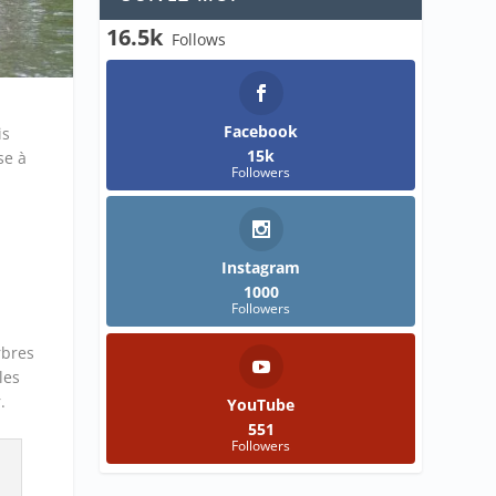
16.5k
Follows
Facebook
is
15k
se à
Followers
Instagram
1000
Followers
rbres
les
.
YouTube
551
Followers