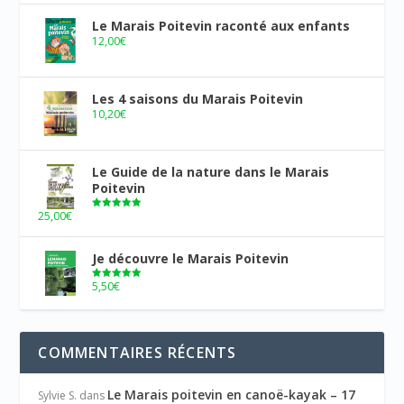
Le Marais Poitevin raconté aux enfants
12,00
€
Les 4 saisons du Marais Poitevin
10,20
€
Le Guide de la nature dans le Marais
Poitevin
25,00
€
Note
5.00
sur 5
Je découvre le Marais Poitevin
5,50
€
Note
5.00
sur 5
COMMENTAIRES RÉCENTS
Le Marais poitevin en canoë-kayak – 17
Sylvie S.
dans