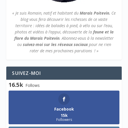
« Je suis Romain, natif et habitant du
Marais Poitevin.
Ce
blog vous fera découvrir les richesses de ce vaste
territoire : idées de balades à pied, à vélo ou sur l’eau,
photos et vidéos à l’appui, découverte de la
faune et la
flore du Marais Poitevin
.
Abonnez-vous à la newsletter
ou
suivez-moi sur les réseaux sociaux
pour ne rien
rater de mes prochaines parutions ! »
SUIVEZ-MOI
16.5k
Follows
Facebook
15k
Followers