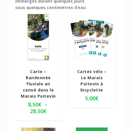
immergés durant quelques jours
sous quelques centimètres d’eau
.
4.58
4.71
Carte –
Cartes vélo –
Randonnée
Le Marais
fluviale en
Poitevin à
canoë dans le
bicyclette
Marais Poitevin
5,00
€
8,50
€
–
P
28,50
€
l
a
g