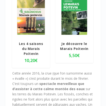
e
d
e
p
r
i
5.00
x
Les 4 saisons
Je découvre le
:
du Marais
Marais Poitevin
Poitevin
8
5,50
€
,
10,20
€
5
0
Cette année 2016, la crue (que l’on surnomme aussi
€
« évaille ») s’est produite durant le mois de février.
à
C’est toujours un
spectacle merveilleux que
2
d’assister à cette calme montée des eaux
sur
8
les terres du Marais Poitevin. Les fossés, conches et
,
rigoles ne font alors plus qu’un avec les parcelles qui
5
habituellement servent de pâturages aux vaches. Un