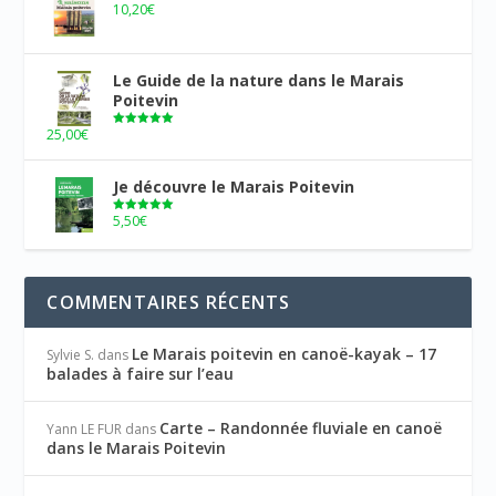
10,20
€
Le Guide de la nature dans le Marais
Poitevin
25,00
€
Note
5.00
sur 5
Je découvre le Marais Poitevin
5,50
€
Note
5.00
sur 5
COMMENTAIRES RÉCENTS
Le Marais poitevin en canoë-kayak – 17
Sylvie S.
dans
balades à faire sur l’eau
Carte – Randonnée fluviale en canoë
Yann LE FUR
dans
dans le Marais Poitevin