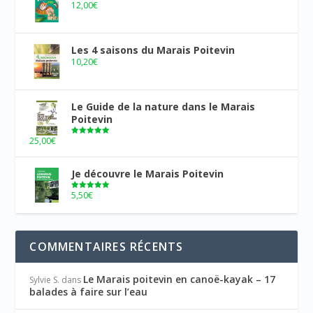
12,00
€
Les 4 saisons du Marais Poitevin
10,20
€
Le Guide de la nature dans le Marais
Poitevin
25,00
€
Note
5.00
sur 5
Je découvre le Marais Poitevin
5,50
€
Note
5.00
sur 5
COMMENTAIRES RÉCENTS
Le Marais poitevin en canoë-kayak – 17
Sylvie S.
dans
balades à faire sur l’eau