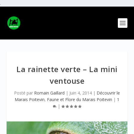
.
La rainette verte – La mini
ventouse
Posté par
Romain Gaillard
|
Juin 4, 2014
|
Découvrir le
Marais Poitevin
,
Faune et Flore du Marais Poitevin
|
1
|