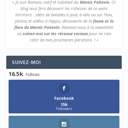
« Je suis Romain, natif et habitant du
Marais Poitevin.
Ce
blog vous fera découvrir les richesses de ce vaste
territoire : idées de balades à pied, à vélo ou sur l’eau,
photos et vidéos à l’appui, découverte de la
faune et la
flore du Marais Poitevin
.
Abonnez-vous à la newsletter
ou
suivez-moi sur les réseaux sociaux
pour ne rien
rater de mes prochaines parutions ! »
SUIVEZ-MOI
16.5k
Follows
Facebook
15k
Followers